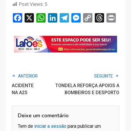
Post Views:
5
Facebook
X
WhatsApp
LinkedIn
Telegram
Messenger
Copy
Threa
Pri
Link
Read
ANTERIOR
SEGUINTE
ACIDENTE
TONDELA REFORÇA APOIOS A
more
NA A25
BOMBEIROS E DESPORTO
articles
Deixe um comentário
Tem de
iniciar a sessão
para publicar um