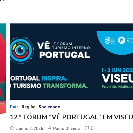
País
Região
Sociedade
12.° FÓRUM “VÊ PORTUGAL” EM VISE
0
Junho 2, 2026
Paulo Oliveira