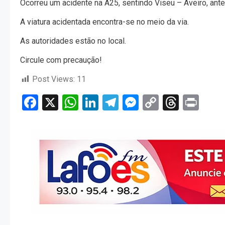
Ocorreu um acidente na A25, sentindo Viseu – Aveiro, ante
A viatura acidentada encontra-se no meio da via.
As autoridades estão no local.
Circule com precaução!
Post Views:
11
Facebook
X
WhatsApp
LinkedIn
Telegram
Messenger
Copy
Threa
Pri
Link