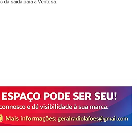
s da saída para a Ventosa.
ds
nt