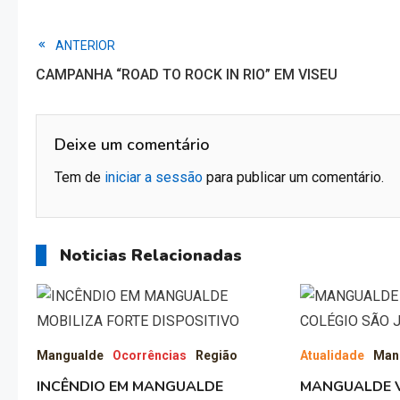
Read
ANTERIOR
CAMPANHA “ROAD TO ROCK IN RIO” EM VISEU
more
articles
Deixe um comentário
Tem de
iniciar a sessão
para publicar um comentário.
Noticias Relacionadas
Mangualde
Ocorrências
Região
Atualidade
Man
INCÊNDIO EM MANGUALDE
MANGUALDE V