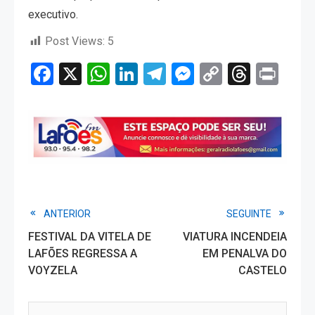
executivo.
Post Views:
5
Facebook
X
WhatsApp
LinkedIn
Telegram
Messenger
Copy
Threa
Pri
Link
Read
ANTERIOR
SEGUINTE
FESTIVAL DA VITELA DE
VIATURA INCENDEIA
more
LAFÕES REGRESSA A
EM PENALVA DO
VOYZELA
CASTELO
articles