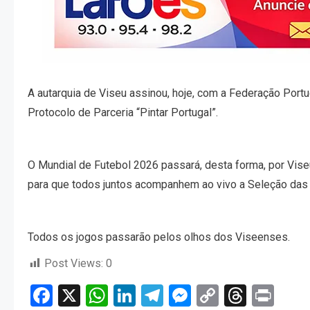
A autarquia de Viseu assinou, hoje, com a Federação Port
Protocolo de Parceria “Pintar Portugal”.
O Mundial de Futebol 2026 passará, desta forma, por Vise
para que todos juntos acompanhem ao vivo a Seleção das
Todos os jogos passarão pelos olhos dos Viseenses.
Post Views:
0
Facebook
X
WhatsApp
LinkedIn
Telegram
Messenger
Copy
Threa
Pri