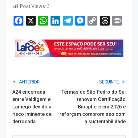
Post Views:
3
Facebook
X
WhatsApp
LinkedIn
Telegram
Messenger
Copy
Threa
Pri
Link
Read
ANTERIOR
SEGUINTE
A24 encerrada
Termas de São Pedro do Sul
more
entre Valdigem e
renovam Certificação
Lamego devido a
Biosphere em 2026 e
articles
risco iminente de
reforçam compromisso com
derrocada
a sustentabilidade