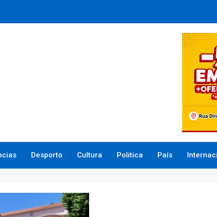
ncias
Desporto
Cultura
Politica
País
Internac