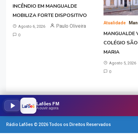
INCÊNDIO EM MANGUALDE
MOBILIZA FORTE DISPOSITIVO
Atualidade
Man
Paulo Oliveira
Agosto 6, 2026
MANGUALDE V
0
COLÉGIO SÃO
MARIA
Agosto 5, 2026
0
Lafões FM
A ouvir agora
Rádio Lafões © 2026 Todos os Direitos Reservados