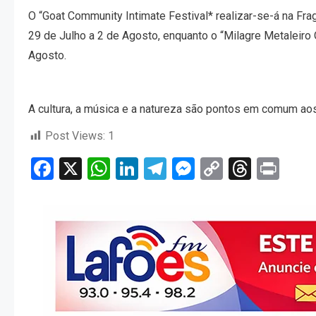
O “Goat Community Intimate Festival* realizar-se-á na Frag
29 de Julho a 2 de Agosto, enquanto o “Milagre Metaleiro
Agosto.
A cultura, a música e a natureza são pontos em comum aos
Post Views:
1
Facebook
X
WhatsApp
LinkedIn
Telegram
Messenger
Copy
Threa
Pri
Link