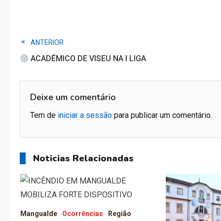
Read
ANTERIOR
ACADÉMICO DE VISEU NA I LIGA
more
articles
Deixe um comentário
Tem de
iniciar a sessão
para publicar um comentário.
Noticias Relacionadas
Mangualde
Ocorrências
Região