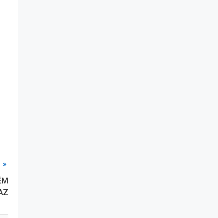
ÊM
AZ