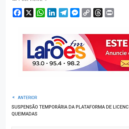
Facebook
X
WhatsApp
LinkedIn
Telegram
Messenger
Copy
Threa
Pri
Link
Read
ANTERIOR
SUSPENSÃO TEMPORÁRIA DA PLATAFORMA DE LICENC
more
QUEIMADAS
articles