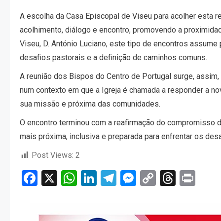
A escolha da Casa Episcopal de Viseu para acolher esta 
acolhimento, diálogo e encontro, promovendo a proximidad
Viseu, D. António Luciano, este tipo de encontros assume p
desafios pastorais e a definição de caminhos comuns.
A reunião dos Bispos do Centro de Portugal surge, assi
num contexto em que a Igreja é chamada a responder a nova
sua missão e próxima das comunidades.
O encontro terminou com a reafirmação do compromisso d
mais próxima, inclusiva e preparada para enfrentar os desa
Post Views:
2
Facebook
X
WhatsApp
LinkedIn
Telegram
Messenger
Copy
Threa
Pri
Link