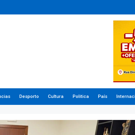
ncias
Desporto
Cultura
Politica
País
Internac