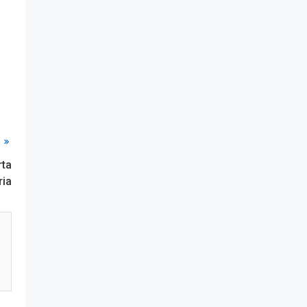
ta
ria