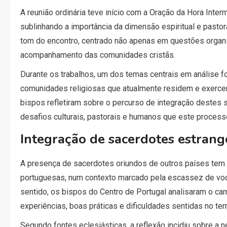
A reunião ordinária teve início com a Oração da Hora Inte
sublinhando a importância da dimensão espiritual e pastor
tom do encontro, centrado não apenas em questões organi
acompanhamento das comunidades cristãs.
Durante os trabalhos, um dos temas centrais em análise 
comunidades religiosas que atualmente residem e exercem
bispos refletiram sobre o percurso de integração destes 
desafios culturais, pastorais e humanos que este process
Integração de sacerdotes estran
A presença de sacerdotes oriundos de outros países tem 
portuguesas, num contexto marcado pela escassez de voc
sentido, os bispos do Centro de Portugal analisaram o cam
experiências, boas práticas e dificuldades sentidas no ter
Segundo fontes eclesiásticas, a reflexão incidiu sobre a 