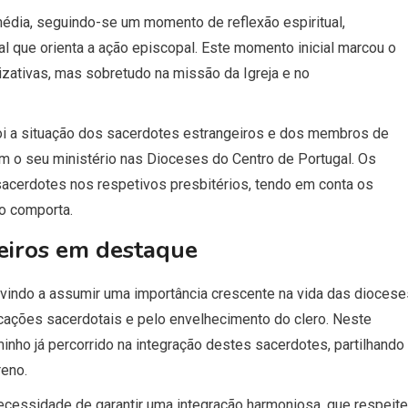
rmédia, seguindo-se um momento de reflexão espiritual,
al que orienta a ação episcopal. Este momento inicial marcou o
zativas, mas sobretudo na missão da Igreja e no
foi a situação dos sacerdotes estrangeiros e dos membros de
 o seu ministério nas Dioceses do Centro de Portugal. Os
sacerdotes nos respetivos presbitérios, tendo em conta os
o comporta.
geiros em destaque
vindo a assumir uma importância crescente na vida das diocese
ações sacerdotais e pelo envelhecimento do clero. Neste
inho já percorrido na integração destes sacerdotes, partilhando
reno.
necessidade de garantir uma integração harmoniosa, que respeite