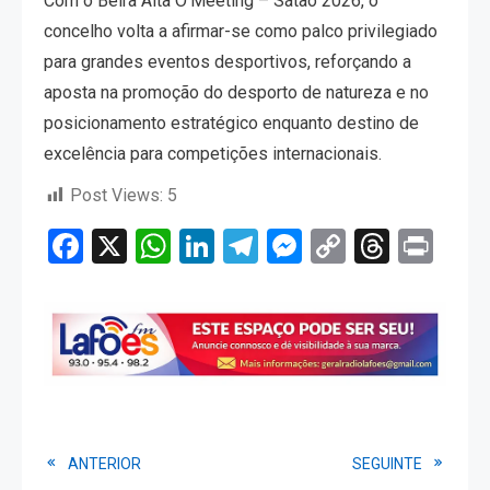
Com o Beira Alta O’Meeting – Sátão 2026, o
concelho volta a afirmar-se como palco privilegiado
para grandes eventos desportivos, reforçando a
aposta na promoção do desporto de natureza e no
posicionamento estratégico enquanto destino de
excelência para competições internacionais.
Post Views:
5
Facebook
X
WhatsApp
LinkedIn
Telegram
Messenger
Copy
Threa
Pri
Link
Read
ANTERIOR
SEGUINTE