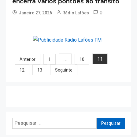
encerra vários pontões ao trânsito
0
Janeiro 27, 2026
Rádio Lafões
Paginação
…
11
Anterior
1
10
dos
12
13
Seguinte
conteúdos
Pesquisar
por: