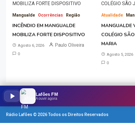
Mangualde
Ocorrências
Região
Atualidade
Man
INCÊNDIO EM MANGUALDE
MANGUALDE V
MOBILIZA FORTE DISPOSITIVO
COLÉGIO SÃO
MARIA
Paulo Oliveira
Agosto 6, 2026
0
Agosto 5, 2026
0
Lafões FM
A ouvir agora
Rádio Lafões © 2026 Todos os Direitos Reservados