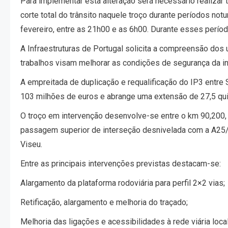
Para implementar esta alteração será necessário realizar t
corte total do trânsito naquele troço durante períodos no
fevereiro, entre as 21h00 e as 6h00. Durante esses períod
A Infraestruturas de Portugal solicita a compreensão dos
trabalhos visam melhorar as condições de segurança da inf
A empreitada de duplicação e requalificação do IP3 entr
103 milhões de euros e abrange uma extensão de 27,5 qu
O troço em intervenção desenvolve-se entre o km 90,200, 
passagem superior de interseção desnivelada com a A25/
Viseu.
Entre as principais intervenções previstas destacam-se:
Alargamento da plataforma rodoviária para perfil 2×2 vias;
Retificação, alargamento e melhoria do traçado;
Melhoria das ligações e acessibilidades à rede viária local