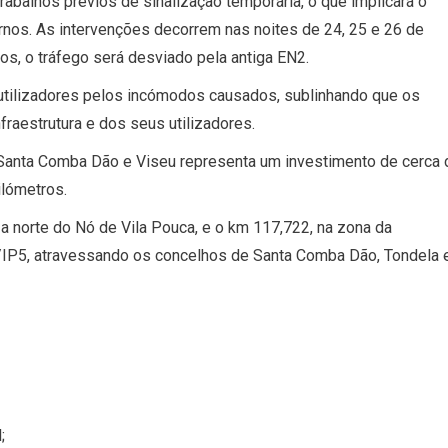
rabalhos prévios de sinalização temporária, o que implicará o
turnos. As intervenções decorrem nas noites de 24, 25 e 26 de
os, o tráfego será desviado pela antiga EN2.
 utilizadores pelos incómodos causados, sublinhando que os
raestrutura e dos seus utilizadores.
e Santa Comba Dão e Viseu representa um investimento de cerca 
ilómetros.
a norte do Nó de Vila Pouca, e o km 117,722, na zona da
IP5, atravessando os concelhos de Santa Comba Dão, Tondela 
;