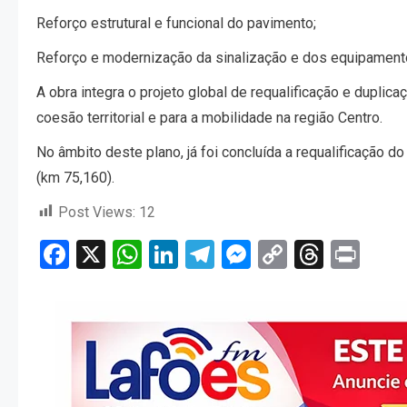
Reforço estrutural e funcional do pavimento;
Reforço e modernização da sinalização e dos equipament
A obra integra o projeto global de requalificação e duplic
coesão territorial e para a mobilidade na região Centro.
No âmbito deste plano, já foi concluída a requalificação d
(km 75,160).
Post Views:
12
Facebook
X
WhatsApp
LinkedIn
Telegram
Messenger
Copy
Threa
Pri
Link