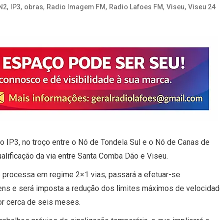
,
,
,
,
,
,
N2
IP3
obras
Radio Imagem FM
Radio Lafoes FM
Viseu
Viseu 24
 no IP3, no troço entre o Nó de Tondela Sul e o Nó de Canas de
alificação da via entre Santa Comba Dão e Viseu.
 se processa em regime 2×1 vias, passará a efetuar-se
ens e será imposta a redução dos limites máximos de velocidad
r cerca de seis meses.