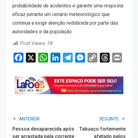
probabilidade de acidentes e garantir uma resposta
eficaz perante um cenário meteorológico que
continua a exigir atenção redobrada por parte das
autoridades e da população.
Post Views:
18
Facebook
X
WhatsApp
LinkedIn
Telegram
Messenger
Copy
Threa
Pri
Link
Read
ANTERIOR
SEGUINTE
Pessoa desaparecida após
Tabuaço fortemente
more
ser arrastada pela corrente
afetado pelos