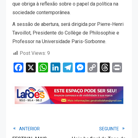
que obriga à reflexão sobre o papel da política na
sociedade contemporânea.
A sessão de abertura, será dirigida por Pierre-Henri
Tavoillot, Presidente do Collège de Philosophie e
Professor na Universidade Paris-Sorbonne.
Post Views:
9
Facebook
X
WhatsApp
LinkedIn
Telegram
Messenger
Copy
Threa
Pri
Link
Read
ANTERIOR
SEGUINTE