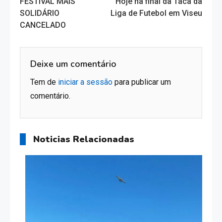
FESTIVAL MAIS
Hoje ha final da Taca da
more
SOLIDÁRIO
Liga de Futebol em Viseu
CANCELADO
articles
Deixe um comentário
Tem de
iniciar a sessão
para publicar um
comentário.
Noticias Relacionadas