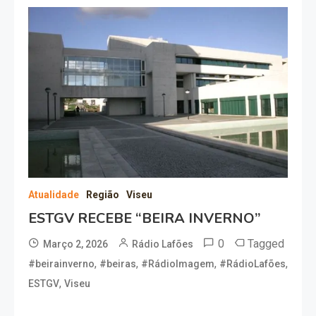
Atualidade
Região
Viseu
ESTGV RECEBE “BEIRA INVERNO”
0
Tagged
Março 2, 2026
Rádio Lafões
,
,
,
,
#beirainverno
#beiras
#RádioImagem
#RádioLafões
,
ESTGV
Viseu