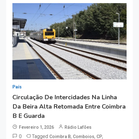
País
Circulação De Intercidades Na Linha
Da Beira Alta Retomada Entre Coimbra
B E Guarda
Fevereiro 1, 2026
Rádio Lafões
0
Tagged
,
,
,
Coimbra B
Comboios
CP