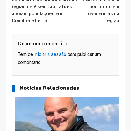
more
região de Viseu Dão Lafões
por furtos em
apoiam populações em
residências na
articles
Coimbra e Leiria
região
Deixe um comentário
Tem de
iniciar a sessão
para publicar um
comentário.
Noticias Relacionadas