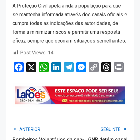
A Proteção Civil apela ainda à população para que
se mantenha informada através dos canais oficiais e
cumpra todas as indicações das autoridades, de
forma a minimizar riscos e permitir uma resposta
eficaz sempre que ocorram situações semelhantes.
Post Views:
14
Facebook
X
WhatsApp
LinkedIn
Telegram
Messenger
Copy
Threa
Pri
Link
Read
ANTERIOR
SEGUINTE
Bombeiros Voluntários da sub-
GNR detém casal