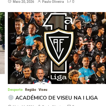
0
Maio 20, 2026
Paulo Oliveira
Desporto
Região
Viseu
ACADÉMICO DE VISEU NA I LIGA