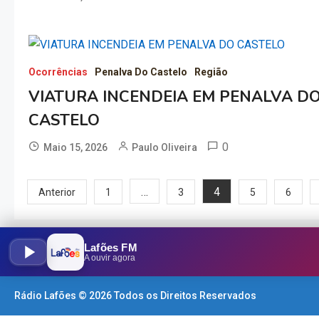
Ocorrências
Penalva Do Castelo
Região
VIATURA INCENDEIA EM PENALVA D
CASTELO
0
Maio 15, 2026
Paulo Oliveira
Paginação
…
4
Anterior
1
3
5
6
dos
Lafões FM
conteúdos
A ouvir agora
Rádio Lafões © 2026 Todos os Direitos Reservados