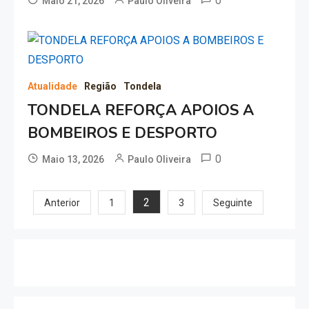
0
Maio 21, 2026
Paulo Oliveira
Atualidade
Região
Tondela
TONDELA REFORÇA APOIOS A
BOMBEIROS E DESPORTO
0
Maio 13, 2026
Paulo Oliveira
Paginação
2
Anterior
1
3
Seguinte
dos
conteúdos